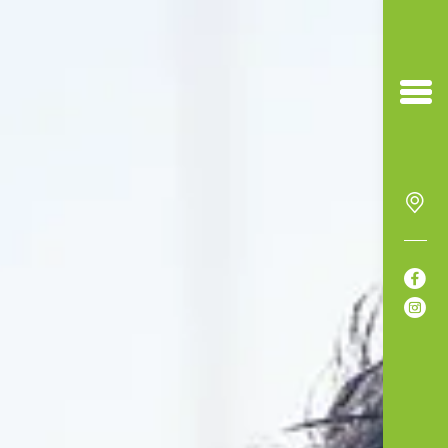


