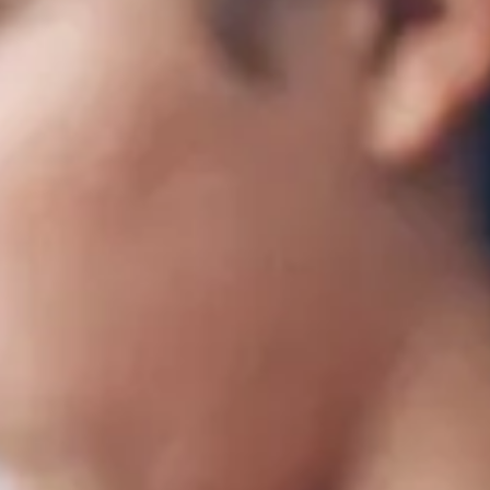
NAL
ELITESP
SCHULE